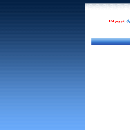
هك
|
نجووم FM