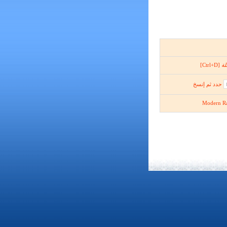
لة
[Ctrl+D]
حدد ثم إنسخ