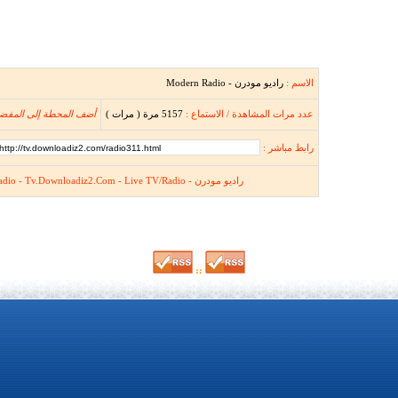
الاسم :
راديو مودرن - Modern Radio
عدد مرات المشاهدة / الاستماع :
5157 مرة ( مرات )
أضف المحطة إلى المفض
رابط مباشر :
راديو مودرن - Modern Radio - Tv.Downloadiz2.Com - Live TV/Radio
::