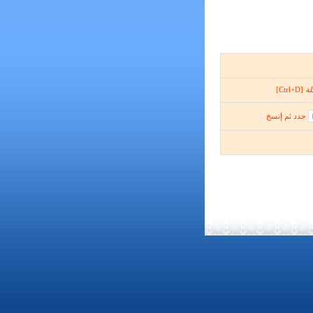
لة
[Ctrl+D]
حدد ثم إنسخ