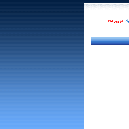
هك
|
نجووم FM