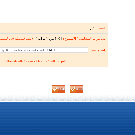
الاسم :
التين
عدد مرات المشاهدة / الاستماع :
5404 مرة ( مرات )
أضف المحطة إلى المفض
رابط مباشر :
التين - Tv.Downloadiz2.Com - Live TV/Radio
::