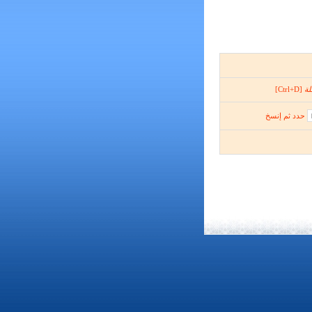
لة
[Ctrl+D]
حدد ثم إنسخ