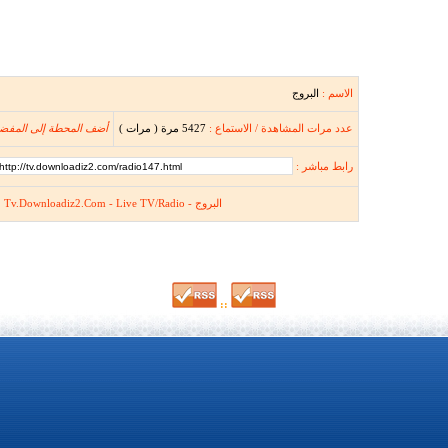
الاسم :
البروج
عدد مرات المشاهدة / الاستماع :
5427 مرة ( مرات )
أضف المحطة إلى المفض
رابط مباشر :
البروج - Tv.Downloadiz2.Com - Live TV/Radio
::