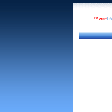
هك
|
نجووم FM